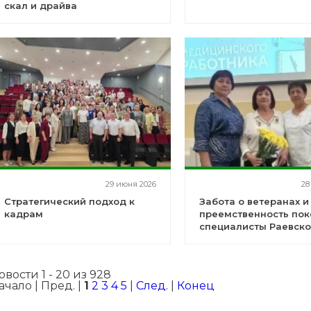
скал и драйва
29 июня 2026
28
Стратегический подход к
Забота о ветеранах и
кадрам
преемственность пок
специалисты Раевско
на празднике в Уфе
овости 1 - 20 из 928
ачало | Пред. |
1
2
3
4
5
|
След.
|
Конец