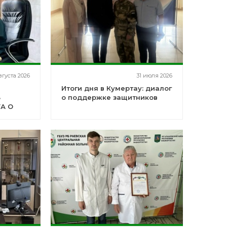
вгуста 2026
31 июля 2026
Итоги дня в Кумертау: диалог
В
о поддержке защитников
ТА О
И