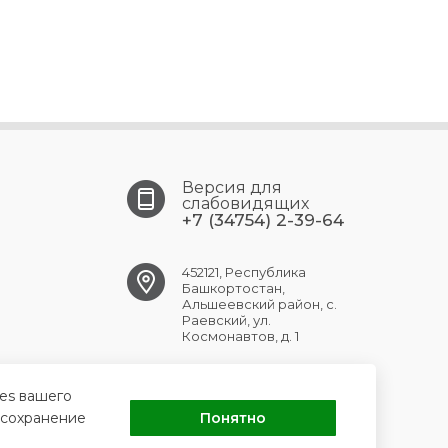
Версия для
слабовидящих
+7 (34754) 2-39-64
452121, Республика
Башкортостан,
Альшеевский район, с.
Раевский, ул.
Космонавтов, д. 1
RAEVSK.CRB@doctorrb.ru
ies вашего
 сохранение
Понятно