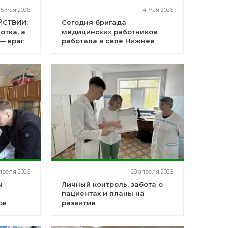
5 мая 2026
4 мая 2026
ЙСТВИИ:
Сегодня бригада
отка, а
медицинских работников
— враг
работала в селе Нижнее
е
Аврюзово
преля 2026
29 апреля 2026
ч
Личный контроль, забота о
й
пациентах и планы на
ов
развитие
рово