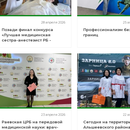
28 апреля 2026
25 а
Позади финал конкурса
Профессионализм бе
«Лучшая медицинская
границ
сестра-анестезист РБ -
2026».
23 апреля 2026
22 а
Раевская ЦРБ на передовой
Сегодня на территор
медицинской науки: врач-
Альшеевского район