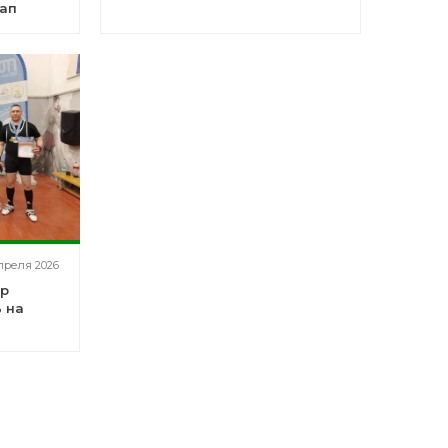
тап
апреля 2026
ер
 на