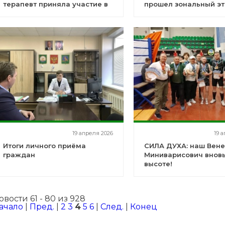
терапевт приняла участие в
прошел зональный э
престижной конференции по
Всероссийской
тромбозам
патриотической игры
«Зарница 2.0»
19 апреля 2026
19 
Итоги личного приёма
СИЛА ДУХА: наш Вен
граждан
Миниварисович вновь
высоте!
овости 61 - 80 из 928
ачало
|
Пред.
|
2
3
4
5
6
|
След.
|
Конец