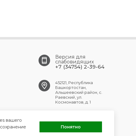
Версия для
слабовидящих
+7 (34754) 2-39-64
452121, Республика
Башкортостан,
Альшеевский район, с.
Раевский, ул.
Космонавтов, д. 1
RAEVSK.CRB@doctorrb.ru
ies вашего
 сохранение
Понятно