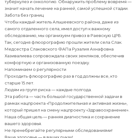
туберкулез и онкологию. Обнаружить проблему вовремя —
значит начать лечение на ранней, самой успешной стадии.
Забота без границ
Чтобы каждый житель Альшеевского района, даже из
самого отдаленного села, имел доступ к важному
обследованию, мы организуем привоз в Раевскую ЦРБ.
Так, сегодня флюорографию прошли жители села Слак.
Медсестра Слаковского ФАПа Рузалия Ахнафовна
Хазивалиева сопровождала своих земляков, обеспечив
комфортную и организованную поездку.
Напоминаем о регулярности
Проходить флюорографию раз в год должны все, кто
старше 15 лет.
Людям из групп риска — каждые полгода.
Эта работа — часть большой государственной задачи в
рамках нацпроекта «Продолжительная и активная жизнь»,
который пришел на смену нацпроекту «Здравоохранение».
Наша общая цель — ранняя диагностика и сохранение
вашего здоровья.
Не пренебрегайте регулярными обследованиями!
Ваше здоровье — в ваших руках!