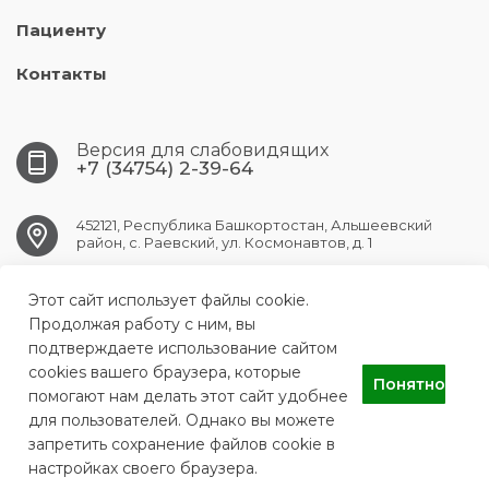
Пациенту
Контакты
Версия для слабовидящих
+7 (34754) 2-39-64
452121, Республика Башкортостан, Альшеевский
район, с. Раевский, ул. Космонавтов, д. 1
Этот сайт использует файлы cookie.
RAEVSK.CRB@doctorrb.ru
Продолжая работу с ним, вы
подтверждаете использование сайтом
cookies вашего браузера, которые
Понятно
ГБУЗ РБ Раевская ЦРБ
помогают нам делать этот сайт удобнее
для пользователей. Однако вы можете
запретить сохранение файлов cookie в
настройках своего браузера.