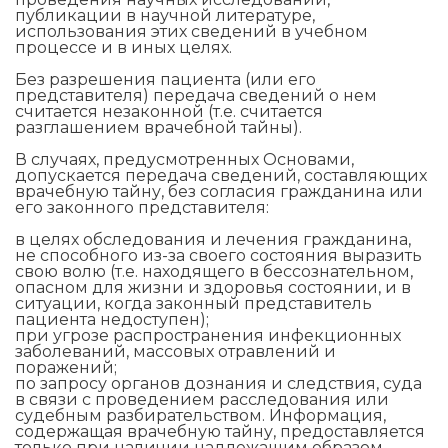
публикации в научной литературе,
использования этих сведений в учебном
процессе и в иных целях.
Без разрешения пациента (или его
представителя) передача сведений о нем
считается незаконной (т.е. считается
разглашением врачебной тайны).
В случаях, предусмотренных Основами,
допускается передача сведений, составляющих
врачебную тайну, без согласия гражданина или
его законного представителя:
в целях обследования и лечения гражданина,
не способного из-за своего состояния выразить
свою волю (т.е. находящего в бессознательном,
опасном для жизни и здоровья состоянии, и в
ситуации, когда законный представитель
пациента недоступен);
при угрозе распространения инфекционных
заболеваний, массовых отравлений и
поражений;
по запросу органов дознания и следствия, суда
в связи с проведением расследования или
судебным разбирательством. Информация,
содержащая врачебную тайну, предоставляется
только при наличии надлежащим образом