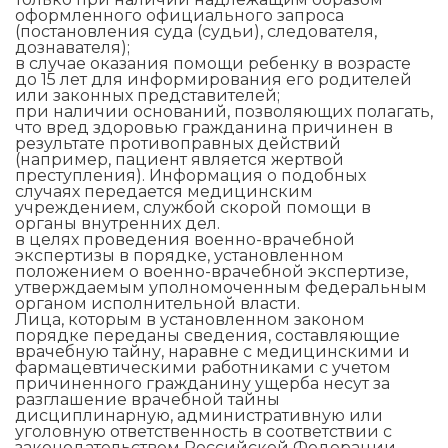
оформленного официального запроса
(постановления суда (судьи), следователя,
дознавателя);
в случае оказания помощи ребенку в возрасте
до 15 лет для информирования его родителей
или законных представителей;
при наличии оснований, позволяющих полагать,
что вред здоровью гражданина причинен в
результате противоправных действий
(например, пациент является жертвой
преступления). Информация о подобных
случаях передается медицинским
учреждением, службой скорой помощи в
органы внутренних дел.
в целях проведения военно-врачебной
экспертизы в порядке, установленном
положением о военно-врачебной экспертизе,
утверждаемым уполномоченным федеральным
органом исполнительной власти.
Лица, которым в установленном законом
порядке переданы сведения, составляющие
врачебную тайну, наравне с медицинскими и
фармацевтическими работниками с учетом
причиненного гражданину ущерба несут за
разглашение врачебной тайны
дисциплинарную, административную или
уголовную ответственность в соответствии с
законодательством Российской Федерации,