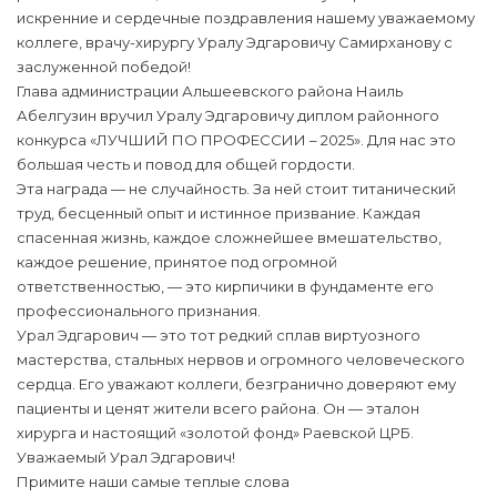
искренние и сердечные поздравления нашему уважаемому
коллеге, врачу-хирургу Уралу Эдгаровичу Самирханову с
заслуженной победой!
Глава администрации Альшеевского района Наиль
Абелгузин вручил Уралу Эдгаровичу диплом районного
конкурса «ЛУЧШИЙ ПО ПРОФЕССИИ – 2025». Для нас это
большая честь и повод для общей гордости.
Эта награда — не случайность. За ней стоит титанический
труд, бесценный опыт и истинное призвание. Каждая
спасенная жизнь, каждое сложнейшее вмешательство,
каждое решение, принятое под огромной
ответственностью, — это кирпичики в фундаменте его
профессионального признания.
Урал Эдгарович — это тот редкий сплав виртуозного
мастерства, стальных нервов и огромного человеческого
сердца. Его уважают коллеги, безгранично доверяют ему
пациенты и ценят жители всего района. Он — эталон
хирурга и настоящий «золотой фонд» Раевской ЦРБ.
Уважаемый Урал Эдгарович!
Примите наши самые теплые слова