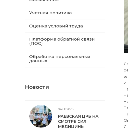
Учетная политика
Оценка условий труда
Платформа обратной связи
(ПОС)
Обработка персональных
данных
Се
р
э
И
Новости
Пр
На
Н
П
04.08.2026
П
РАЕВСКАЯ ЦРБ НА
О
СМОТРЕ СИЛ
МЕДИЦИНЫ
С