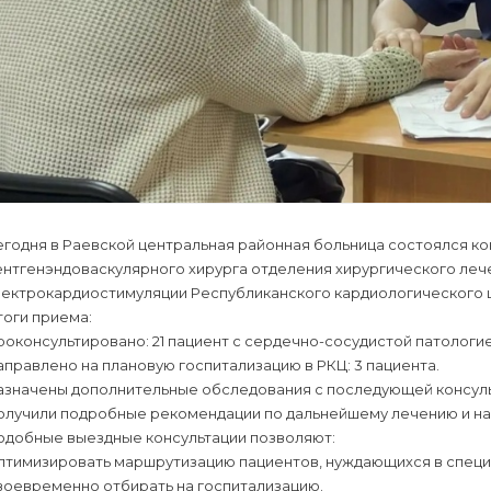
годня в Раевской центральная районная больница состоялся ко
ентгенэндоваскулярного хирурга отделения хирургического леч
лектрокардиостимуляции Республиканского кардиологического ц
тоги приема:
оконсультировано: 21 пациент с сердечно-сосудистой патологие
правлено на плановую госпитализацию в РКЦ: 3 пациента.
азначены дополнительные обследования с последующей консульт
олучили подробные рекомендации по дальнейшему лечению и наб
одобные выездные консультации позволяют:
птимизировать маршрутизацию пациентов, нуждающихся в спец
воевременно отбирать на госпитализацию.