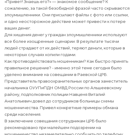
«Привет! Знаешь его?» — знакомое сообщение? К
сожалению, за такой безобидной фразой часто скрываются
злоумышленники. Они присылают файлы с фото или ссылки,
и одно неосторожное действие может привести к потере
ваших денег.
Для хищения денег у граждан злоумышленники используют
все более изощренные сценарии. В результате тысячи
людей страдают от их действий, теряют деньги, которые в
некоторых случаях копили годами.
Как противодействовать мошенникам? Как быстро принять
правильное решение? - именно этой теме сегодня было
уделено внимание на совещании в Раевской ЦРБ.
Представитель правоохранительных органов заместитель
начальника ОУУПиПДН ОМВД России по Альшеевскому
району, подполковник полиции Навценя Виталий
Анатольевич довел до сотрудников больницы схемы
мошенничества. Привел конкретные примеры обмана
среди населения.
В заключение совещания сотрудникам ЦРБ было
рекомендовано при малейшем подозрении на
мошенничество незамедительно сообщить по телефону