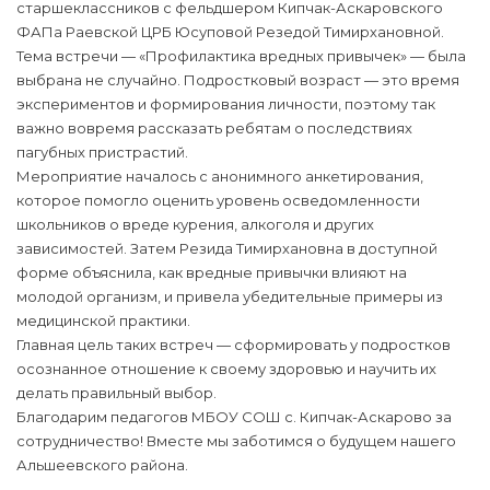
старшеклассников с фельдшером Кипчак-Аскаровского
ФАПа Раевской ЦРБ Юсуповой Резедой Тимирхановной.
Тема встречи — «Профилактика вредных привычек» — была
выбрана не случайно. Подростковый возраст — это время
экспериментов и формирования личности, поэтому так
важно вовремя рассказать ребятам о последствиях
пагубных пристрастий.
Мероприятие началось с анонимного анкетирования,
которое помогло оценить уровень осведомленности
школьников о вреде курения, алкоголя и других
зависимостей. Затем Резида Тимирхановна в доступной
форме объяснила, как вредные привычки влияют на
молодой организм, и привела убедительные примеры из
медицинской практики.
Главная цель таких встреч — сформировать у подростков
осознанное отношение к своему здоровью и научить их
делать правильный выбор.
Благодарим педагогов МБОУ СОШ с. Кипчак-Аскарово за
сотрудничество! Вместе мы заботимся о будущем нашего
Альшеевского района.