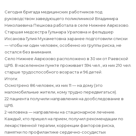
Сегодня бригада медицинских работников под
руководством заведующего поликлиникой Владимира
Николаевича Пешкова работала в селе Нижнее Аврюзово.
Старшая медсестра Гульнара Ураловна и фельдшер
Ихсанова Гулия Мухаметовна заранее подготовили списки
— чтобы ни один человек, особенно из группы риска, не
остался без внимания.
Село Нижнее Аврюзово расположено в 30 км от Раевской
ЦРБ. В населенном пункте проживает 594 чел., из них 210 чел.
старше трудоспособного возраста и 96 детей.
Итоги:
Осмотрено 86 человек, из них 11 — на дому (это
маломобильные жители, кому трудно передвигаться).
22 пациента получили направления на дообследование в
ЦРБ.
2 человека — направлены на стационарное лечение.
Каждый, кто пришел на прием, получил рекомендации по
лекарственной терапии, коррекции факторов риска,
памятки по профилактике сердечно-сосудистых