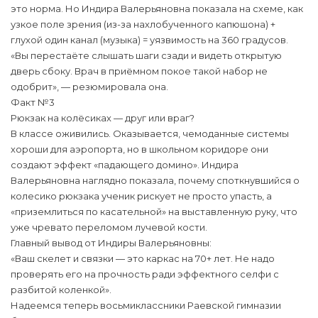
это норма. Но Индира Валерьяновна показала на схеме, как
узкое поле зрения (из-за нахлобученного капюшона) +
глухой один канал (музыка) = уязвимость на 360 градусов.
«Вы перестаёте слышать шаги сзади и видеть открытую
дверь сбоку. Врач в приёмном покое такой набор не
одобрит», — резюмировала она.
Факт №3
Рюкзак на колёсиках — друг или враг?
В классе оживились. Оказывается, чемоданные системы
хороши для аэропорта, но в школьном коридоре они
создают эффект «падающего домино». Индира
Валерьяновна наглядно показала, почему споткнувшийся о
колесико рюкзака ученик рискует не просто упасть, а
«приземлиться по касательной» на выставленную руку, что
уже чревато переломом лучевой кости.
Главный вывод от Индиры Валерьяновны:
«Ваш скелет и связки — это каркас на 70+ лет. Не надо
проверять его на прочность ради эффектного селфи с
разбитой коленкой».
Надеемся теперь восьмиклассники Раевской гимназии