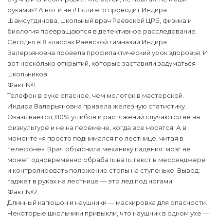
руками»? А вот и нет! Если его проводит Индира
Шамсутдинова, школьный врач Раевской ЦРБ, физика и
биология превращаются в детективное расследование.
Сегодня в 8 классах Раевской гимназии Индира
Валерьяновна провела профилактический урок здоровья. И
вот несколько открытий, которые заставили задуматься
школьников.
Факт №1
Телефон в руке опаснее, чем молоток в мастерской.
Индира Валерьяновна привела железную статистику.
Оказывается, 80% ушибов и растяжений случаются не на
физкультуре и не на перемене, когда все носятся. А в
моменте «я просто поднимался по лестнице, читая в
телефоне». Врач объяснила механику падения: мозг не
может одновременно обрабатывать текст в мессенджере
и контролировать положение стопы на ступеньке. Вывод:
гаджет в руках на лестнице — это лед под ногами.
Факт №2
Длинный капюшон и наушники — маскировка для опасности.
Некоторые школьники привыкли, что наушник в одном ухе —