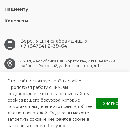
Пациенту
Контакты
Версия для слабовидящих
+7 (34754) 2-39-64
452121, Республика Башкортостан, Альшеевский
район, с. Раевский, ул. Космонавтов, д. 1
RAEVSK.CRB@doctorrb.ru
Этот сайт использует файлы cookie.
Продолжая работу с ним, вы
подтверждаете использование сайтом
cookies вашего браузера, которые
Понятно
ГБУЗ РБ Раевская ЦРБ
помогают нам делать этот сайт удобнее
для пользователей. Однако вы можете
запретить сохранение файлов cookie в
настройках своего браузера.