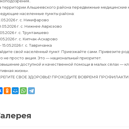
нкоподозрения..
 территории Альшеевского района передвижные медицинские ком
ледующие населенные пункты района:
.05.2026 г. с. Никифарово
.05.2026 г. с. Нижнее Аврюзово
.05.2026 г. с. Трунтаишево
.05.2026 г. с. Кипчак-Аскарово
 - 15.05.2026 г. с. Тавричанка
йдите свой населённый пункт. Приезжайте сами. Привезите род
о не просто акция. Это — национальный приоритет.
овышение доступной и качественной помощи в малых сёлах — к
тивная жизнь».
ЕРЕГИТЕ СВОЕ ЗДОРОВЬЕ! ПРОХОДИТЕ ВОВРЕМЯ ПРОФИЛАКТ
Галерея