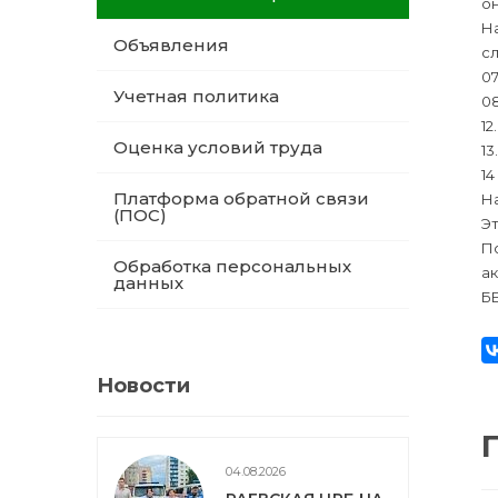
о
На
Объявления
с
07
Учетная политика
08
12
Оценка условий труда
13
14
Платформа обратной связи
На
(ПОС)
Эт
П
Обработка персональных
ак
данных
Б
Новости
04.08.2026