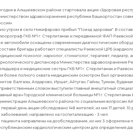
егодня в Альшеевском районе стартовала акция «Здоровая респ
инистерством здравоохранения республики Башкортостан совме
ссия».
но утром в село Никифарово прибыл "Поезд здоровья". В соста
люорограф ГКБ №1 г. Стерлитамак и передвижной ФАП Раевской
се автомобили оснащены современным диагностическим обору
составе бригады работают специалисты Раевской ЦРБ (кардиолог
дицинский психолог, нарколог, стоматолог, терапевт, педиатр, 
аркологического диспансера Министерства здравоохранения Ре
льдшера и медицинские сестры ГКБ №1 г. Стерлитамак и Раевск
ля более полного охвата медицинским осмотром был организов
нктов: Балгазы, Алдарово, Иршат, Айтуган, Гайны, Тукмак, Будань
 приветственным словом выступили главный внештатный специал
авный врач Городской клинической больницы №1 г. Стерлитамак
дминистрации Альшеевского района по социальным вопросам Ай
 первый день акции обследовано 148 жителей, из них 17 детей. 
 заболеваний, направлено на госпитализацию - 3 чел.
 пациента направлены на дообследование, из них 3 оформлена 
еспубликанским кардиологическим центром для определения дал