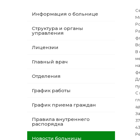
С
Информация о больнице
М
Ро
Структура и органы
Ра
управления
ф
В
Лицензии
В 
ме
Главный врач
н
фе
Отделения
Д
пу
График работы
С
гл
График приема граждан
а
За
Правила внутреннего
37
распорядка
43
Р
Новости больницы