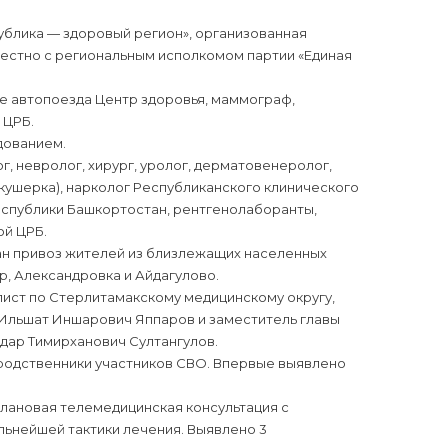
ублика — здоровый регион», организованная
стно с региональным исполкомом партии «Единая
ве автопоезда Центр здоровья, маммограф,
 ЦРБ.
дованием.
, невролог, хирург, уролог, дерматовенеролог,
акушерка), нарколог Республиканского клинического
спублики Башкортостан, рентгенолаборанты,
ой ЦРБ.
ан привоз жителей из близлежащих населенных
яр, Александровка и Айдагулово.
ист по Стерлитамакскому медицинскому округу,
 Ильшат Иншарович Яппаров и заместитель главы
дар Тимирханович Султангулов.
10 родственники участников СВО. Впервые выявлено
плановая телемедицинская консультация с
ьнейшей тактики лечения. Выявлено 3