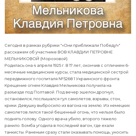
Сегодня в рамках рубрики "«Они приближали Победу!»"
расскажем об участнике ВОВ КЛАВДИИ ПЕТРОВНЕ
МЕЛЬНИКОВОЙ (Морозовой).
Родилась она 4 апреля 1925 г. В 17 лет, окончив с отличием 6-
месячные медицинские курсы, стала медицинской сестрой
передвижного госпиталя №5268 1 Украинского фронта.
Крещение огнем Клавдия Мельникова получила на
разъезде под Полтавой. Под вечер эшелон дрогнул,
остановился, послышался гул самолетов, взрывы, стон,
крики. Девушку выбросило из вагона на землю. Из немецких
самолетов лился такой бешенный огонь, что нельзя было
поднять голову. Одного врача убило, второго тяжело
ранило. Бомба угодила в последний вагон, где ехали
танкисты. Раненым сразу стали оказывать помощь, уносить