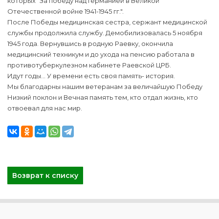
которых "За победу над Германией в Великой
Отечественной войне 1941-1945 гг.".
После Победы медицинская сестра, сержант медицинской
службы продолжила службу. Демобилизовалась 5 ноября
1945 года. Вернувшись в родную Раевку, окончила
медицинский техникум и до ухода на пенсию работала в
противотуберкулезном кабинете Раевской ЦРБ.
Идут годы… У времени есть своя память- история.
Мы благодарны нашим ветеранам за величайшую Победу
Низкий поклон и Вечная память тем, кто отдал жизнь, кто
отвоевал для нас мир.
Возврат к списку