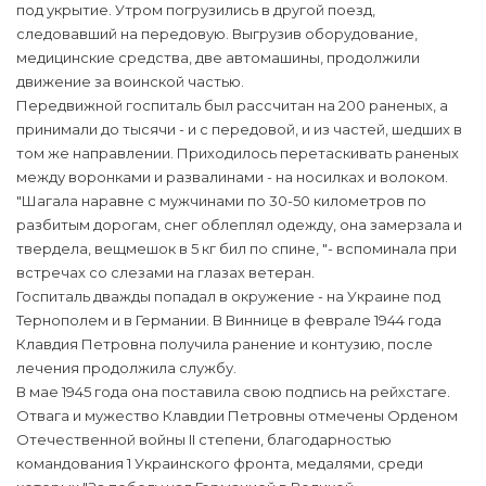
под укрытие. Утром погрузились в другой поезд,
следовавший на передовую. Выгрузив оборудование,
медицинские средства, две автомашины, продолжили
движение за воинской частью.
Передвижной госпиталь был рассчитан на 200 раненых, а
принимали до тысячи - и с передовой, и из частей, шедших в
том же направлении. Приходилось перетаскивать раненых
между воронками и развалинами - на носилках и волоком.
"Шагала наравне с мужчинами по 30-50 километров по
разбитым дорогам, снег облеплял одежду, она замерзала и
твердела, вещмешок в 5 кг бил по спине, "- вспоминала при
встречах со слезами на глазах ветеран.
Госпиталь дважды попадал в окружение - на Украине под
Тернополем и в Германии. В Виннице в феврале 1944 года
Клавдия Петровна получила ранение и контузию, после
лечения продолжила службу.
В мае 1945 года она поставила свою подпись на рейхстаге.
Отвага и мужество Клавдии Петровны отмечены Орденом
Отечественной войны II степени, благодарностью
командования 1 Украинского фронта, медалями, среди