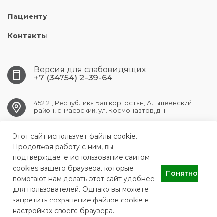
Пациенту
Контакты
Версия для слабовидящих
+7 (34754) 2-39-64
452121, Республика Башкортостан, Альшеевский
район, с. Раевский, ул. Космонавтов, д. 1
Этот сайт использует файлы cookie.
RAEVSK.CRB@doctorrb.ru
Продолжая работу с ним, вы
подтверждаете использование сайтом
cookies вашего браузера, которые
Понятно
ГБУЗ РБ Раевская ЦРБ
помогают нам делать этот сайт удобнее
для пользователей. Однако вы можете
запретить сохранение файлов cookie в
настройках своего браузера.