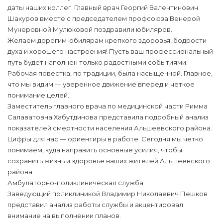
даты наших коллег. Главный врач Георгий Валентинович
Шакуров вместе с председателем профсоюза Венерой
Мунеровной Мулюковой поздравили юбиляров.
Желаем дорогим юбилярам крепкого здоровья, бодрости
духа и хорошего настроения! Пусть ваш профессиональный
путь будет наполнен только радостными событиями.
Рабочая повестка, по традиции, была насыщенной. Главное,
что мы видим — уверенное движение вперед и четкое
понимание целей.
Заместитель главного врача по медицинской части Римма
Салаватовна Хабутдинова представила подробный анализ
показателей смертности населения Альшеевского района.
Цифры для нас — ориентиры в работе. Сегодня мы четко
понимаем, куда направить основные усилия, чтобы
сохранить жизнь и здоровье наших жителей Альшеевского
района.
Амбулаторно-поликлиническая служба
Заведующий поликлиникой Владимир Николаевич Пешков
представил анализ работы службы и акцентировал
внимание на выполнении планов.