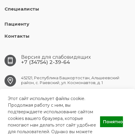
Специалисты
Пациенту
Контакты
Версия для слабовидящих
+7 (34754) 2-39-64
452121, Республика Башкортостан, Альшеевский
район, с. Раевский, ул. Космонавтов, д. 1
Этот сайт использует файлы cookie.
RAEVSK.CRB@doctorrb.ru
Продолжая работу с ним, вы
подтверждаете использование сайтом
cookies вашего браузера, которые
Понятно
ГБУЗ РБ Раевская ЦРБ
помогают нам делать этот сайт удобнее
для пользователей. Однако вы можете