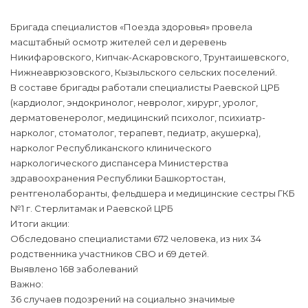
Бригада специалистов «Поезда здоровья» провела
масштабный осмотр жителей сел и деревень
Никифаровского, Кипчак-Аскаровского, Трунтаишевского,
Нижнеаврюзовского, Кызыльского сельских поселений.
В составе бригады работали специалисты Раевской ЦРБ
(кардиолог, эндокринолог, невролог, хирург, уролог,
дерматовенеролог, медицинский психолог, психиатр-
нарколог, стоматолог, терапевт, педиатр, акушерка),
нарколог Республиканского клинического
наркологического диспансера Министерства
здравоохранения Республики Башкортостан,
рентгенолаборанты, фельдшера и медицинские сестры ГКБ
№1 г. Стерлитамак и Раевской ЦРБ
Итоги акции:
Обследовано специалистами 672 человека, из них 34
родственника участников СВО и 69 детей.
Выявлено 168 заболеваний
Важно:
36 случаев подозрений на социально значимые