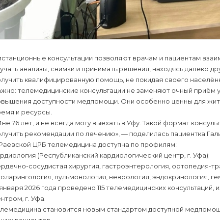
станционные консультации позволяют врачам и пациентам взаи
учать анализы, снимки и принимать решения, находясь далеко др
лучить квалифицированную помощь, не покидая своего населённ
жно: телемедицинские консультации не заменяют очный приём у
овышения доступности медпомощи. Они особенно ценны для жит
емя и ресурсы.
не 76 лет, и не всегда могу выехать в Уфу. Такой формат консул
лучить рекомендации по лечению», — поделилась пациентка Гали
 Раевской ЦРБ телемедицина доступна по профилям:
рдиология (Республиканский кардиологический центр, г. Уфа);
рдечно-сосудистая хирургия, гастроэнтерология, ортопедия-тр
оларингология, пульмонология, неврология, эндокринология, гемат
января 2026 года проведено 115 телемедицинских консультаций, 
нтром, г. Уфа.
елемедицина становится новым стандартом доступной медпомощи
ших пациентов.