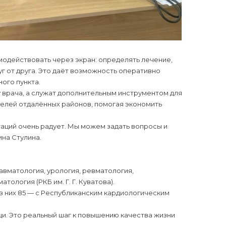
модействовать через экран: определять лечение,
уг от друга. Это даёт возможность оперативно
ого пункта.
 врача, а служат дополнительным инструментом для
елей отдалённых районов, помогая экономить
ьтаций очень радует. Мы можем задать вопросы и
на Стулина.
авматология, урология, ревматология,
ология (РКБ им. Г. Г. Куватова).
из них 85 — с Республиканским кардиологическим
. Это реальный шаг к повышению качества жизни