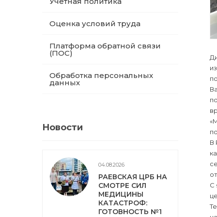
Учетная политика
Оценка условий труда
Платформа обратной связи
(ПОС)
Ди
из
Обработка персональных
по
данных
Ва
п
вр
«М
Новости
по
В
ка
се
04.08.2026
от
РАЕВСКАЯ ЦРБ НА
С 
СМОТРЕ СИЛ
МЕДИЦИНЫ
це
КАТАСТРОФ:
Т
ГОТОВНОСТЬ №1
на