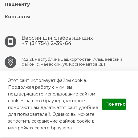
Пациенту
Контакты
Версия для слабовидящих
+7 (34754) 2-39-64
452121, Республика Башкортостан, Альшеевский
район, с. Раевский, ул. Космонавтов, д. 1
RAEVSK.CRB@doctorrb.ru
Этот сайт использует файлы cookie.
Продолжая работу с ним, вы
подтверждаете использование сайтом
cookies вашего браузера, которые
Понятно
ГБУЗ РБ Раевская ЦРБ
помогают нам делать этот сайт удобнее
для пользователей. Однако вы можете
запретить сохранение файлов cookie в
настройках своего браузера.