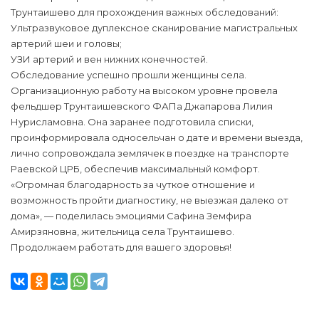
Трунтаишево для прохождения важных обследований:
Ультразвуковое дуплексное сканирование магистральных
артерий шеи и головы;
УЗИ артерий и вен нижних конечностей.
Обследование успешно прошли женщины села.
Организационную работу на высоком уровне провела
фельдшер Трунтаишевского ФАПа Джапарова Лилия
Нурисламовна. Она заранее подготовила списки,
проинформировала односельчан о дате и времени выезда,
лично сопровождала землячек в поездке на транспорте
Раевской ЦРБ, обеспечив максимальный комфорт.
«Огромная благодарность за чуткое отношение и
возможность пройти диагностику, не выезжая далеко от
дома», — поделилась эмоциями Сафина Земфира
Амирзяновна, жительница села Трунтаишево.
Продолжаем работать для вашего здоровья!