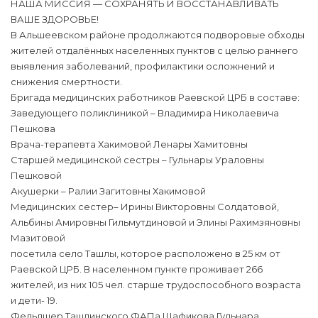
НАША МИССИЯ — СОХРАНЯТЬ И ВОССТАНАВЛИВАТЬ
ВАШЕ ЗДОРОВЬЕ!
В Альшеевском районе продолжаются подворовые обходы
жителей отдалённых населенных пунктов с целью раннего
выявления заболеваний, профилактики осложнений и
снижения смертности.
Бригада медицинских работников Раевской ЦРБ в составе:
Заведующего поликлиникой – Владимира Николаевича
Пешкова
Врача-терапевта Хакимовой Ленары Хамитовны
Старшей медицинской сестры – Гульнары Ураловны
Пешковой
Акушерки – Ралии Загитовны Хакимовой
Медицинских сестер– Ирины Викторовны Солдатовой,
Альбины Амировны Гильмутдиновой и Элины Рахимзяновны
Мазитовой
посетила село Ташлы, которое расположено в 25 км от
Раевской ЦРБ. В населенном пункте проживает 266
жителей, из них 105 чел. старше трудоспособного возраста
и дети- 19.
Фельдшер Ташлинского ФАПа Шафикова Гульнара