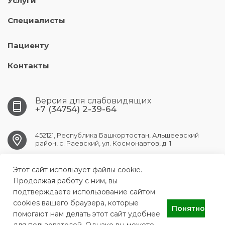
Услуги
Специалисты
Пациенту
Контакты
Версия для слабовидящих
+7 (34754) 2-39-64
452121, Республика Башкортостан, Альшеевский
район, с. Раевский, ул. Космонавтов, д. 1
Этот сайт использует файлы cookie.
RAEVSK.CRB@doctorrb.ru
Продолжая работу с ним, вы
подтверждаете использование сайтом
cookies вашего браузера, которые
Понятно
ГБУЗ РБ Раевская ЦРБ
помогают нам делать этот сайт удобнее