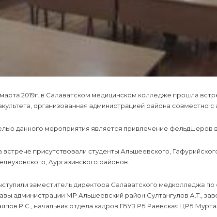
 марта 2019г. в Салаватском медицинском колледже прошла встр
культета, организованная администрацией района совместно с 
елью данного мероприятия является привлечение фельдшеров в
а встрече присутствовали студенты Альшеевского, Гафурийског
елеузовского, Аургазинского районов.
ыступили заместитель директора Салаватского медколледжа по 
авы администрации МР Альшеевский район Султангулов А.Т., за
япов Р.С., начальник отдела кадров ГБУЗ РБ Раевская ЦРБ Мурта