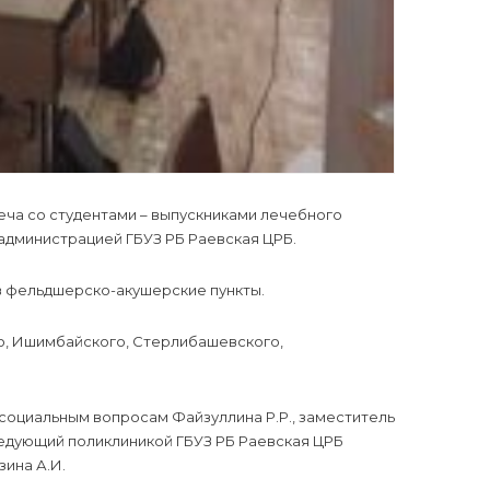
еча со студентами – выпускниками лечебного
администрацией ГБУЗ РБ Раевская ЦРБ.
 фельдшерско-акушерские пункты.
о, Ишимбайского, Стерлибашевского,
социальным вопросам Файзуллина Р.Р., заместитель
ведующий поликлиникой ГБУЗ РБ Раевская ЦРБ
зина А.И.