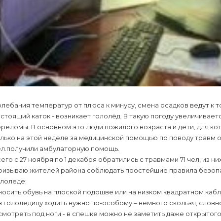
лебания температур от плюса к минусу, смена осадков ведут к 
стоящий каток - возникает гололёд. В такую погоду увеличивает
реломы. В основном это люди пожилого возраста и дети, для к
лько на этой неделе за медицинской помощью по поводу травм об
ел.получили амбулаторную помощь.
его с 27 ноября по 1 декабря обратились с травмами 71 чел, из них 
ризываю жителей района соблюдать простейшие правила безопас
ололеде:
носить обувь на плоской подошве или на низком квадратном кабл
в гололедицу ходить нужно по-особому – немного скользя, словн
смотреть под ноги - в спешке можно не заметить даже открытого