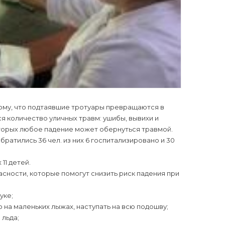
тому, что подтаявшие тротуары превращаются в
ся количество уличных травм: ушибы, вывихи и
оторых любое падение может обернуться травмой.
ратились 36 чел. из них 6 госпитализировано и 30
11 детей.
ности, которые помогут снизить риск падения при
уке;
о на маленьких лыжах, наступать на всю подошву;
 льда;