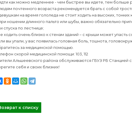
идти как можно медленнее - чем быстрее вы идете, тем больше р
людям почтенного возраста рекомендуется брать с собой трость
девушкам на время гололеда не стоит ходить на высоких, тонких 
при ношении длинного пальто или шубы, важно обязательно при
и спуска по лестнице;
не ходить очень близко к стенам зданий – с крыши может упасть 
ли вы упали, у вас появилась головная боль, тошнота, головокруж
братитесь за медицинской помощью.
лефон скорой медицинской помощи: 103, 112
жители Альшеевского района обслуживаются ГБУЗ РБ Станцией с
регите себя и своих близких!
Возврат к списку