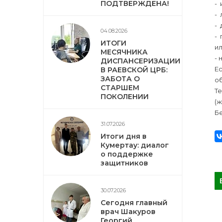
ПОДТВЕРЖДЕНА!
- 
- 
- 
04.08.2026
- 
ИТОГИ
ил
МЕСЯЧНИКА
- 
ДИСПАНСЕРИЗАЦИИ
Ес
В РАЕВСКОЙ ЦРБ:
ЗАБОТА О
о
СТАРШЕМ
Те
ПОКОЛЕНИИ
(
Бе
31.07.2026
Итоги дня в
Кумертау: диалог
о поддержке
защитников
30.07.2026
Сегодня главный
врач Шакуров
Георгий