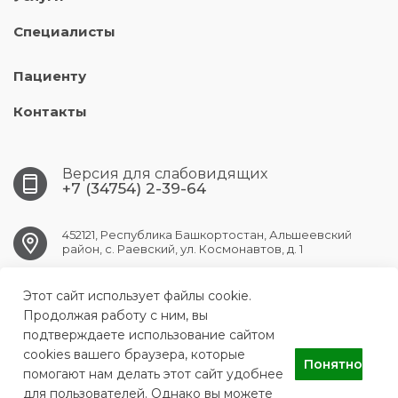
Специалисты
Пациенту
Контакты
Версия для слабовидящих
+7 (34754) 2-39-64
452121, Республика Башкортостан, Альшеевский
район, с. Раевский, ул. Космонавтов, д. 1
Этот сайт использует файлы cookie.
RAEVSK.CRB@doctorrb.ru
Продолжая работу с ним, вы
подтверждаете использование сайтом
cookies вашего браузера, которые
Понятно
ГБУЗ РБ Раевская ЦРБ
помогают нам делать этот сайт удобнее
для пользователей. Однако вы можете