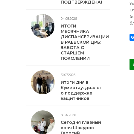
ПОДТВЕРЖДЕНА!
У
От
б
04.08.2026
бл
ИТОГИ
МЕСЯЧНИКА
ДИСПАНСЕРИЗАЦИИ
В РАЕВСКОЙ ЦРБ:
ЗАБОТА О
СТАРШЕМ
ПОКОЛЕНИИ
31.07.2026
Итоги дня в
Кумертау: диалог
о поддержке
защитников
30.07.2026
Сегодня главный
врач Шакуров
Георгий