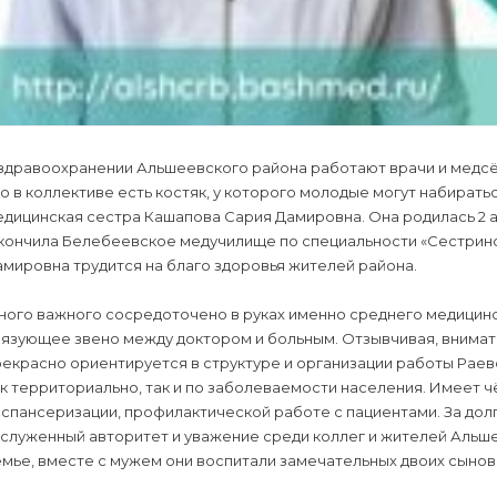
здравоохранении Альшеевского района работают врачи и медсёс
о в коллективе есть костяк, у которого молодые могут набирать
дицинская сестра Кашапова Сария Дамировна. Она родилась 2 апр
кончила Белебеевское медучилище по специальности «Сестринск
мировна трудится на благо здоровья жителей района.
ного важного сосредоточено в руках именно среднего медицинс
вязующее звено между доктором и больным. Отзывчивая, внимат
екрасно ориентируется в структуре и организации работы Раев
к территориально, так и по заболеваемости населения. Имеет 
спансеризации, профилактической работе с пациентами. За дол
служенный авторитет и уважение среди коллег и жителей Альше
мье, вместе с мужем они воспитали замечательных двоих сынове