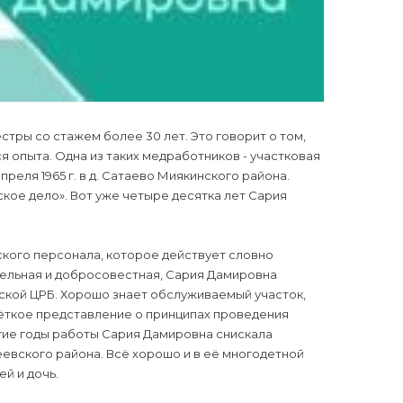
тры со стажем более 30 лет. Это говорит о том,
ся опыта. Одна из таких медработников - участковая
еля 1965 г. в д. Сатаево Миякинского района.
ое дело». Вот уже четыре десятка лет Сария
кого персонала, которое действует словно
ельная и добросовестная, Сария Дамировна
ской ЦРБ. Хорошо знает обслуживаемый участок,
чёткое представление о принципах проведения
гие годы работы Сария Дамировна снискала
евского района. Всё хорошо и в её многодетной
й и дочь.