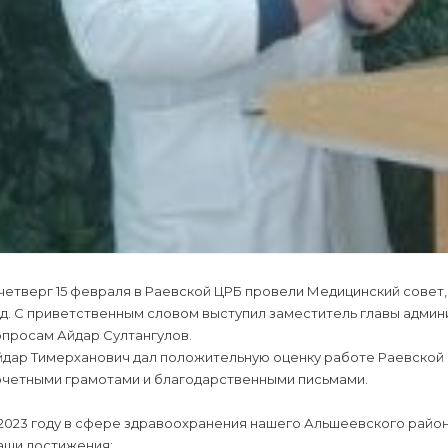
четверг 15 февраля в Раевской ЦРБ провели Медицинский совет
од. С приветственным словом выступил заместитель главы адми
опросам Айдар Султангулов.
йдар Тимерханович дал положительную оценку работе Раевской
очетными грамотами и благодарственными письмами.
 2023 году в сфере здравоохранения нашего Альшеевского райо
аши достижения: