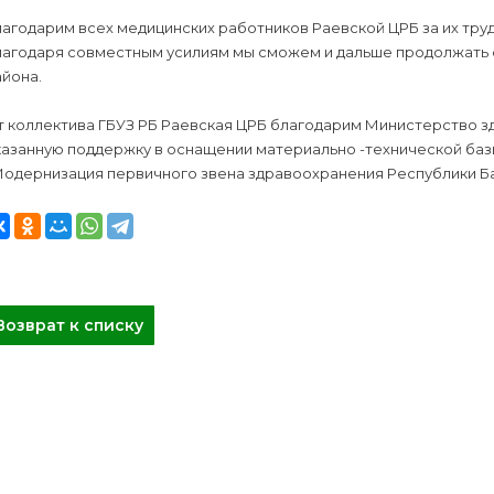
агодарим всех медицинских работников Раевской ЦРБ за их труд
лагодаря совместным усилиям мы сможем и дальше продолжать с
йона.
т коллектива ГБУЗ РБ Раевская ЦРБ благодарим Министерство з
казанную поддержку в оснащении материально -технической баз
Модернизация первичного звена здравоохранения Республики Б
Возврат к списку