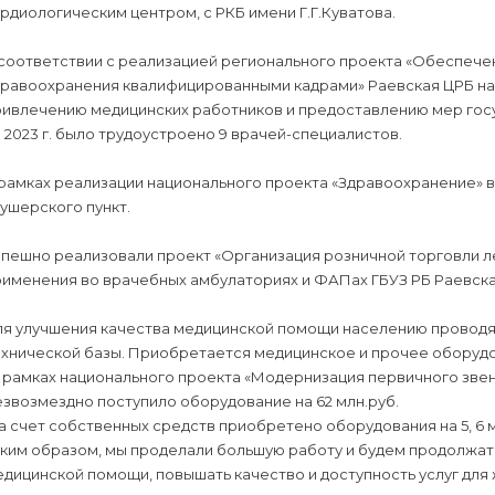
рдиологическим центром, с РКБ имени Г.Г.Куватова.
 соответствии с реализацией регионального проекта «Обеспече
дравоохранения квалифицированными кадрами» Раевская ЦРБ на
ривлечению медицинских работников и предоставлению мер гос
 2023 г. было трудоустроено 9 врачей-специалистов.
 рамках реализации национального проекта «Здравоохранение»
ушерского пункт.
спешно реализовали проект «Организация розничной торговли 
рименения во врачебных амбулаториях и ФАПах ГБУЗ РБ Раевска
ля улучшения качества медицинской помощи населению проводя
ехнической базы. Приобретается медицинское и прочее оборудо
В рамках национального проекта «Модернизация первичного зве
звозмездно поступило оборудование на 62 млн.руб.
а счет собственных средств приобретено оборудования на 5, 6 м
аким образом, мы проделали большую работу и будем продолжат
дицинской помощи, повышать качество и доступность услуг для