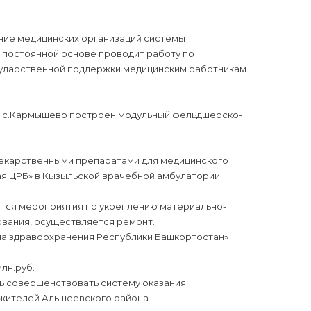
ние медицинских организаций системы
 постоянной основе проводит работу по
ударственной поддержки медицинским работникам.
 в с.Кармышево построен модульный фельдшерско-
лекарственными препаратами для медицинского
я ЦРБ» в Кызыльской врачебной амбулатории.
тся мероприятия по укреплению материально-
вания, осуществляется ремонт.
на здравоохранения Республики Башкортостан»
лн.руб.
ь совершенствовать систему оказания
 жителей Альшеевского района.