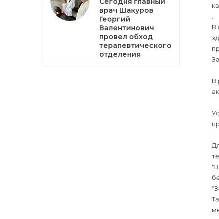
Сегодня главный
ка
врач Шакуров
.
Георгий
В
Валентинович
провел обход
з
терапевтического
п
отделения
За
В
ак
У
п
Д
т
*
бе
*З
Т
ме