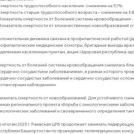
Смертность трудоспособного населения -снижение на 11,7%.
Смертность старше трудоспособного возраста – снижение на 3,
Показатель смертности от болезней системы кровообращения - с
Показатель смертности от злокачественных новообразований сни
оложительная динамика связана в профилактической работой (д
рофилактические медицинские осмотры, бригадные выезды врач
даленным населенным пунктам, акция «Здоровая республика-здо
мертность от болезней системы кровообращения снизилась бла
 сердечно-сосудистыми заболеваниями», в рамках которого про
ердечно-сосудистых заболеваний и сердечно-сосудистых осложн
испансерным наблюдением.
низилась смертность от новообразований. Для устойчивого сни
амках регионального проекта «Борьба с онкологическими забол
нкологических заболеваний и своевременного определения такт
 итогам 2023 г. Раевская ЦРБ продолжает занимать лидирующу
спублики Башкортостан по проведению телемедицинских консуль