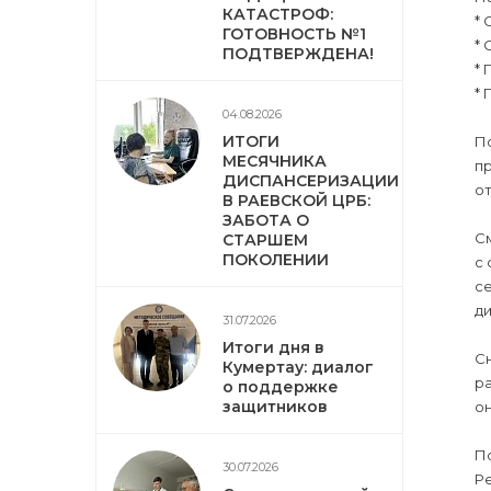
КАТАСТРОФ:
* 
ГОТОВНОСТЬ №1
* 
ПОДТВЕРЖДЕНА!
* 
* 
04.08.2026
ИТОГИ
П
МЕСЯЧНИКА
п
ДИСПАНСЕРИЗАЦИИ
от
В РАЕВСКОЙ ЦРБ:
ЗАБОТА О
С
СТАРШЕМ
ПОКОЛЕНИИ
с
с
д
31.07.2026
Итоги дня в
С
Кумертау: диалог
р
о поддержке
защитников
о
По
30.07.2026
Ре