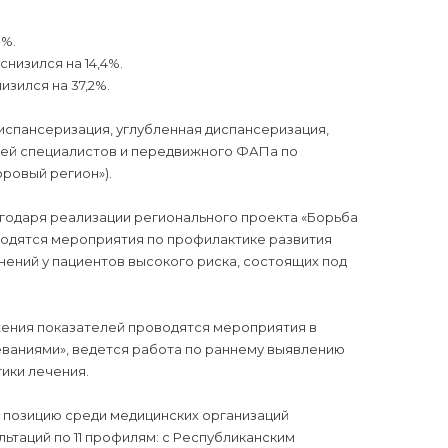
8%.
низился на 14,4%.
зился на 37,2%.
испансеризация, углубленная диспансеризация,
ей специалистов и передвижного ФАПа по
ровый регион»).
годаря реализации регионального проекта «Борьба
водятся мероприятия по профилактике развития
ений у пациентов высокого риска, состоящих под
жения показателей проводятся мероприятия в
еваниями», ведется работа по раннему выявлению
ики лечения.
ю позицию среди медицинских организаций
таций по 11 профилям: с Республиканским