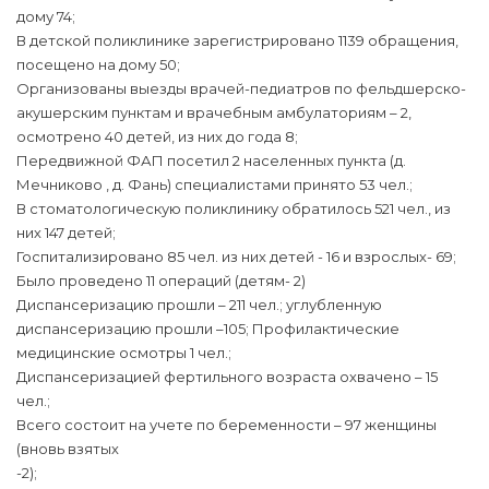
дому 74;
В детской поликлинике зарегистрировано 1139 обращения,
посещено на дому 50;
Организованы выезды врачей-педиатров по фельдшерско-
акушерским пунктам и врачебным амбулаториям – 2,
осмотрено 40 детей, из них до года 8;
Передвижной ФАП посетил 2 населенных пункта (д.
Мечниково , д. Фань) специалистами принято 53 чел.;
В стоматологическую поликлинику обратилось 521 чел., из
них 147 детей;
Госпитализировано 85 чел. из них детей - 16 и взрослых- 69;
Было проведено 11 операций (детям- 2)
Диспансеризацию прошли – 211 чел.; углубленную
диспансеризацию прошли –105; Профилактические
медицинские осмотры 1 чел.;
Диспансеризацией фертильного возраста охвачено – 15
чел.;
Всего состоит на учете по беременности – 97 женщины
(вновь взятых
-2);