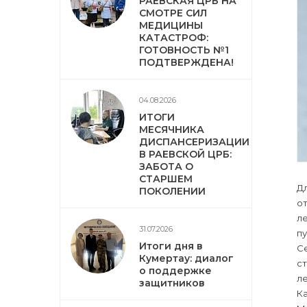
РАЕВСКАЯ ЦРБ НА
СМОТРЕ СИЛ
МЕДИЦИНЫ
КАТАСТРОФ:
ГОТОВНОСТЬ №1
ПОДТВЕРЖДЕНА!
04.08.2026
ИТОГИ
МЕСЯЧНИКА
ДИСПАНСЕРИЗАЦИИ
В РАЕВСКОЙ ЦРБ:
ЗАБОТА О
СТАРШЕМ
Д
ПОКОЛЕНИИ
от
ле
31.07.2026
пу
Итоги дня в
Се
Кумертау: диалог
ст
о поддержке
ле
защитников
Ка