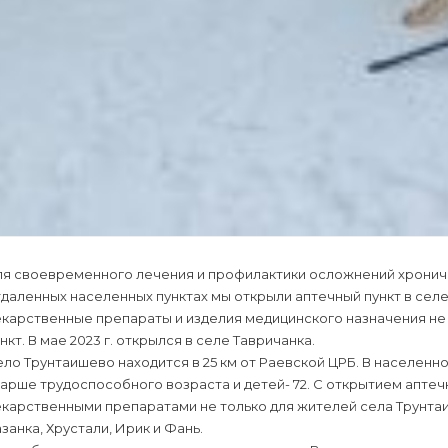
ля своевременного лечения и профилактики осложнений хронич
даленных населенных пунктах мы открыли аптечный пункт в сел
карственные препараты и изделия медицинского назначения не 
нкт. В мае 2023 г. открылся в селе Тавричанка.
ло Трунтаишево находится в 25 км от Раевской ЦРБ. В населенном
арше трудоспособного возраста и детей- 72. С открытием аптеч
карственными препаратами не только для жителей села Трунтаи
занка, Хрустали, Ирик и Фань.