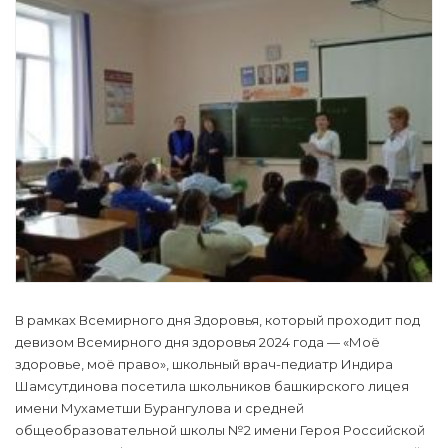
В рамках Всемирного дня Здоровья, который проходит под
девизом Всемирного дня здоровья 2024 года — «Моё
здоровье, моё право», школьный врач-педиатр Индира
Шамсутдинова посетила школьников башкирского лицея
имени Мухаметши Бурангулова и средней
общеобразовательной школы №2 имени Героя Российской