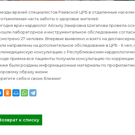
ыезды врачей специалистов Раевской ЦРБ в отдаленные населен
еотъемлемая часть заботы о здоровье жителей.
егодня врач-кардиолог Айсылу Закировна Шигапова провела осм
рошли лабораторное и инструментальное обследование согласн
мотрено 27 человек. Впервые выявлено и взято на диспансерны
ли направлены на дополнительное обследование в ЦРБ - 6 чел, н
лемедицинскую консультацию с Республиканским кардиологическ
ходе приема все пациенты получили консультацию по коррекции
акже были розданы информационные материалы по профилактике
доровому образу жизни.
регите себя и своих близких!
Возврат к списку