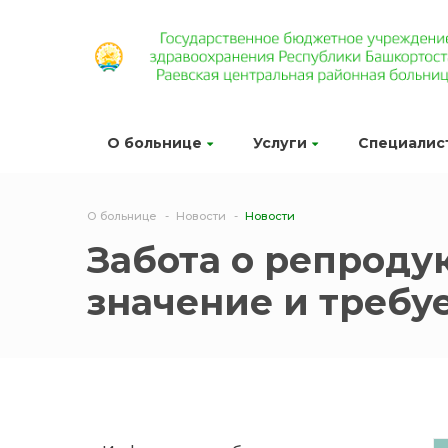
О больнице
Услуги
Специалис
О больнице
Новости
Новости
Забота о репроду
значение и требу