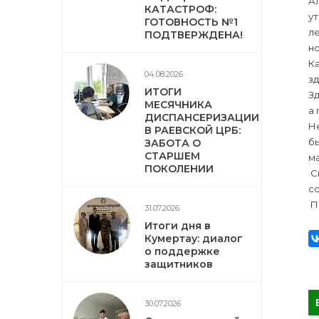
Ал
КАТАСТРОФ:
ут
ГОТОВНОСТЬ №1
ле
ПОДТВЕРЖДЕНА!
н
Ка
04.08.2026
з
ИТОГИ
З
МЕСЯЧНИКА
а 
ДИСПАНСЕРИЗАЦИИ
Не
В РАЕВСКОЙ ЦРБ:
бы
ЗАБОТА О
СТАРШЕМ
м
ПОКОЛЕНИИ
С
с
По
31.07.2026
Итоги дня в
Кумертау: диалог
о поддержке
защитников
30.07.2026