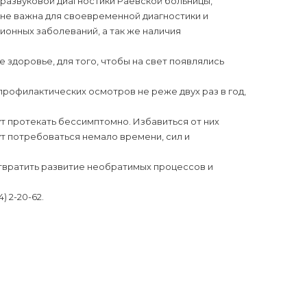
тразвуковой диагностики Раевской больницы,
йне важна для своевременной диагностики и
ионных заболеваний, а так же наличия
 здоровье, для того, чтобы на свет появлялись
рофилактических осмотров не реже двух раз в год,
т протекать бессимптомно. Избавиться от них
ут потребоваться немало времени, сил и
вратить развитие необратимых процессов и
 2-20-62.