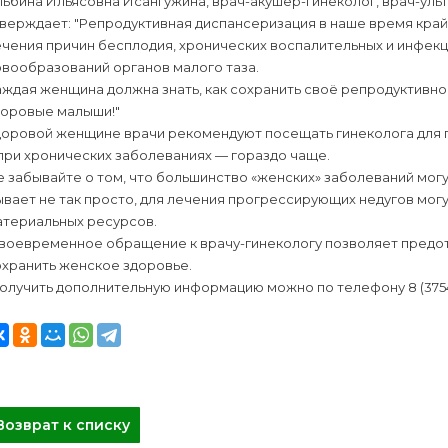
ьбина Ильясовна Исангужина, врач-акушер-гинеколог, врач-уль
верждает: "Репродуктивная диспансеризация в наше время кра
чения причин бесплодия, хронических воспалительных и инфекц
овообразований органов малого таза.
ждая женщина должна знать, как сохранить своё репродуктивное
доровые малыши!"
доровой женщине врачи рекомендуют посещать гинеколога для п
при хронических заболеваниях — гораздо чаще.
 забывайте о том, что большинство «женских» заболеваний могу
вает не так просто, для лечения прогрессирующих недугов мог
атериальных ресурсов.
воевременное обращение к врачу-гинекологу позволяет предот
охранить женское здоровье.
лучить дополнительную информацию можно по телефону 8 (3754)
Возврат к списку