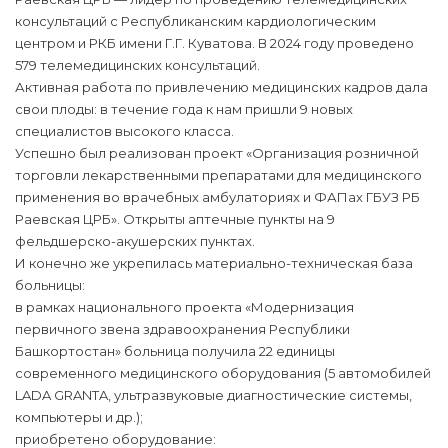
консультаций с Республиканским кардиологическим
центром и РКБ имени Г.Г. Куватова. В 2024 году проведено
579 телемедицинских консультаций.
Активная работа по привлечению медицинских кадров дала
свои плоды: в течение года к нам пришли 9 новых
специалистов высокого класса.
Успешно был реализован проект «Организация розничной
торговли лекарственными препаратами для медицинского
применения во врачебных амбулаториях и ФАПах ГБУЗ РБ
Раевская ЦРБ». Открыты аптечные пункты на 9
фельдшерско-акушерских пунктах.
И конечно же укрепилась материально-техническая база
больницы:
в рамках национального проекта «Модернизация
первичного звена здравоохранения Республики
Башкортостан» больница получила 22 единицы
современного медицинского оборудования (5 автомобилей
LADA GRANTA, ультразвуковые диагностические системы,
компьютеры и др.);
приобретено оборудование: