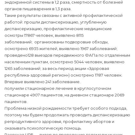
эндокринной системы в 1,2 раза, смертность от болезней
органов пищеварения в 1,3 раза.
Такие результаты связаны с активной профилактической
работой: прошли диспансеризацию, углубленную
диспансеризацию, профилактические медицинские
осмотры 17867 человек, выявлено 8115
заболеваний; организованы подворовые обходы,
осмотрено 6935 жителей, выявлено 1967 заболеваний;
проведено128 выездов передвижного ФАПа по отдаленным
населенным пунктам, осмотрено 5044 человек, выявлено
1265 заболеваний; за весь период акции «Здоровая
республика-здоровый регион») осмотрено 1787 человек.
Впервые выявлено 241 заболевание.
получили стационарное лечение в круглосуточном
стационаре 4907 пациентов, на дневном стационаре 2069
пациентов.
Проблема низкой рождаемости требует особого подхода,
поэтому мы будем продолжать проводить диспансеризацию
репродуктивного здоровья, профилактику абортов и
оказывать психологическую помощь.
Раевская ЦРБ — лидер по проведению телемедицинских