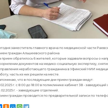
егодня заместитель главного врача по медицинской части Раев
рием граждан Альшеевского района
 прием обратилось 6 жителей, которые задавали вопросы о нап
ормлении документов на медико-социальную экспертизу, снятия
аправления неработающего гражданина в Уфимский НИИ медицины
боту, часть из них решили на месте.
поминаю, что в последующие дни прием граждан ведут:
.02.2025 г. с 8:00 до 18:00 в поликлинике кабинет 38 - завед
.02.2025 г. - заведующие отделений.
ием граждан проводится по предварительной записи по телефону