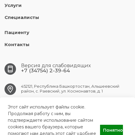
Услуги
Специалисты
Пациенту
Контакты
Версия для слабовидящих
+7 (34754) 2-39-64
452121, Республика Башкортостан, Альшеевский
район, с. Раевский, ул. Космонавтов, д. 1
Этот сайт использует файлы cookie.
RAEVSK.CRB@doctorrb.ru
Продолжая работу с ним, вы
подтверждаете использование сайтом
cookies вашего браузера, которые
Понятно
ГБУЗ РБ Раевская ЦРБ
помогают нам делать этот сайт удобнее