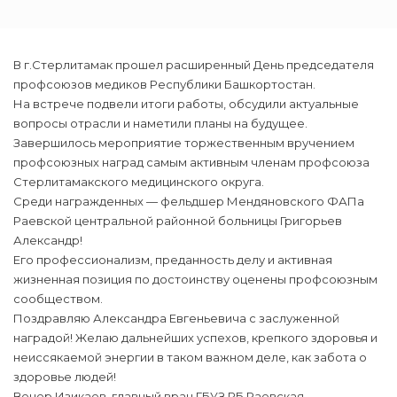
В г.Стерлитамак прошел расширенный День председателя
профсоюзов медиков Республики Башкортостан.
На встрече подвели итоги работы, обсудили актуальные
вопросы отрасли и наметили планы на будущее.
Завершилось мероприятие торжественным вручением
профсоюзных наград самым активным членам профсоюза
Стерлитамакского медицинского округа.
Среди награжденных — фельдшер Мендяновского ФАПа
Раевской центральной районной больницы Григорьев
Александр!
Его профессионализм, преданность делу и активная
жизненная позиция по достоинству оценены профсоюзным
сообществом.
Поздравляю Александра Евгеньевича с заслуженной
наградой! Желаю дальнейших успехов, крепкого здоровья и
неиссякаемой энергии в таком важном деле, как забота о
здоровье людей!
Венер Изикаев, главный врач ГБУЗ РБ Раевская