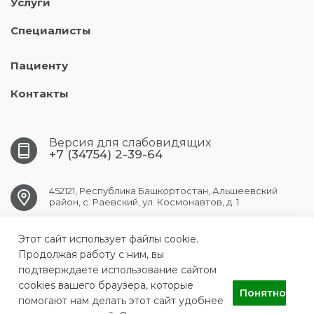
Услуги
Специалисты
Пациенту
Контакты
Версия для слабовидящих
+7 (34754) 2-39-64
452121, Республика Башкортостан, Альшеевский
район, с. Раевский, ул. Космонавтов, д. 1
RAEVSK.CRB@doctorrb.ru
Этот сайт использует файлы cookie.
Продолжая работу с ним, вы
подтверждаете использование сайтом
cookies вашего браузера, которые
Понятно
ГБУЗ РБ Раевская ЦРБ
помогают нам делать этот сайт удобнее