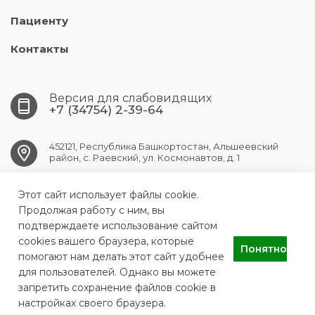
Пациенту
Контакты
Версия для слабовидящих
+7 (34754) 2-39-64
452121, Республика Башкортостан, Альшеевский
район, с. Раевский, ул. Космонавтов, д. 1
Этот сайт использует файлы cookie.
RAEVSK.CRB@doctorrb.ru
Продолжая работу с ним, вы
подтверждаете использование сайтом
cookies вашего браузера, которые
Понятно
ГБУЗ РБ Раевская ЦРБ
помогают нам делать этот сайт удобнее
для пользователей. Однако вы можете
запретить сохранение файлов cookie в
настройках своего браузера.