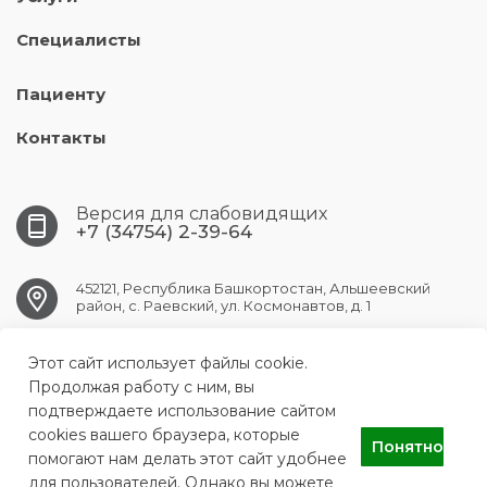
Специалисты
Пациенту
Контакты
Версия для слабовидящих
+7 (34754) 2-39-64
452121, Республика Башкортостан, Альшеевский
район, с. Раевский, ул. Космонавтов, д. 1
Этот сайт использует файлы cookie.
RAEVSK.CRB@doctorrb.ru
Продолжая работу с ним, вы
подтверждаете использование сайтом
cookies вашего браузера, которые
Понятно
ГБУЗ РБ Раевская ЦРБ
помогают нам делать этот сайт удобнее
для пользователей. Однако вы можете