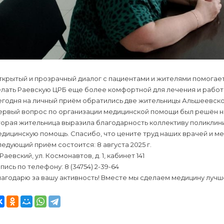
ткрытый и прозрачный диалог с пациентами и жителями помогае
елать Раевскую ЦРБ еще более комфортной для лечения и работ
егодня на личный приём обратились две жительницы Альшеевско
ервый вопрос по организации медицинской помощи был решён н
торая жительница выразила благодарность коллективу поликлин
дицинскую помощь. Спасибо, что цените труд наших врачей и м
едующий приём состоится: 8 августа 2025 г.
 Раевский, ул. Космонавтов, д. 1, кабинет 141
пись по телефону: 8 (34754) 2-39-64
агодарю за вашу активность! Вместе мы сделаем медицину лучш