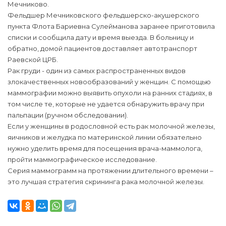
Мечниково.
Фельдшер Мечниковского фельдшерско-акушерского
пункта Флота Бариевна Сулейманова заранее приготовила
списки и сообщила дату и время выезда. В больницу и
обратно, домой пациентов доставляет автотранспорт
Раевской ЦРБ.
Рак груди - один из самых распространенных видов
злокачественных новообразований у женщин. С помощью
маммографии можно выявить опухоли на ранних стадиях, в
том числе те, которые не удается обнаружить врачу при
пальпации (ручном обследовании).
Если у женщины в родословной есть рак молочной железы,
яичников и желудка по материнской линии обязательно
нужно уделить время для посещения врача-маммолога,
пройти маммографическое исследование.
Серия маммограмм на протяжении длительного времени –
это лучшая стратегия скрининга рака молочной железы.