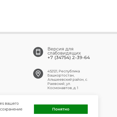
Версия для
слабовидящих
+7 (34754) 2-39-64
452121, Республика
Башкортостан,
Альшеевский район, с.
Раевский, ул.
Космонавтов, д. 1
RAEVSK.CRB@doctorrb.ru
ies вашего
 сохранение
Понятно