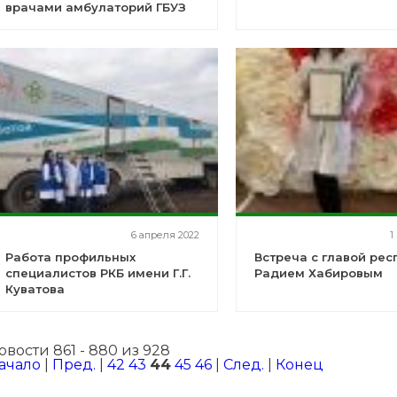
врачами амбулаторий ГБУЗ
РБ Раевская ЦРБ
6 апреля 2022
1
Работа профильных
Встреча с главой рес
специалистов РКБ имени Г.Г.
Радием Хабировым
Куватова
овости 861 - 880 из 928
ачало
|
Пред.
|
42
43
44
45
46
|
След.
|
Конец