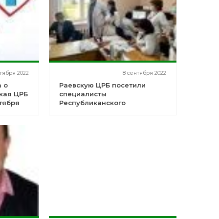
нтября 2022
8 сентября 2022
 о
Раевскую ЦРБ посетили
ская ЦРБ
специалисты
нтября
Республиканского
клинического
онкологического диспансера