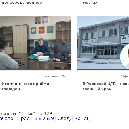
непосредственное
местах
отношение к специальной
военной операции
20 февраля 2026
20 фе
Итоги личного приёма
В Раевской ЦРБ - нов
граждан
главный врач
овости 121 - 140 из 928
ачало
|
Пред.
|
5
6
7
8
9
|
След.
|
Конец