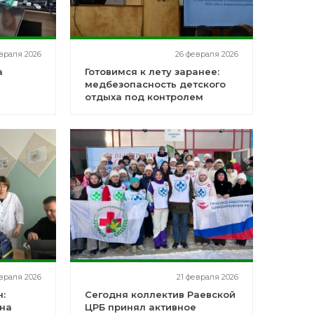
враля 2026
26 февраля 2026
а
Готовимся к лету заранее:
медбезопасность детского
отдыха под контролем
враля 2026
21 февраля 2026
н:
Сегодня коллектив Раевской
 на
ЦРБ принял активное