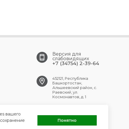
Версия для
слабовидящих
+7 (34754) 2-39-64
452121, Республика
Башкортостан,
Альшеевский район, с.
Раевский, ул.
Космонавтов, д. 1
RAEVSK.CRB@doctorrb.ru
ies вашего
 сохранение
Понятно