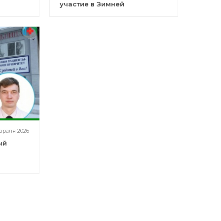
участие в Зимней
Спартакиаде
враля 2026
ый