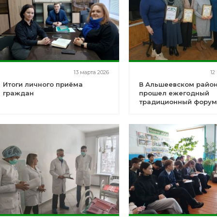
13 марта 2026
12
Итоги личного приёма
В Альшеевском райо
граждан
прошел ежегодный
традиционный фору
«Управдом»