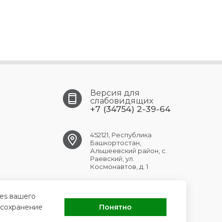
Версия для
слабовидящих
+7 (34754) 2-39-64
452121, Республика
Башкортостан,
Альшеевский район, с.
Раевский, ул.
Космонавтов, д. 1
RAEVSK.CRB@doctorrb.ru
ies вашего
 сохранение
Понятно