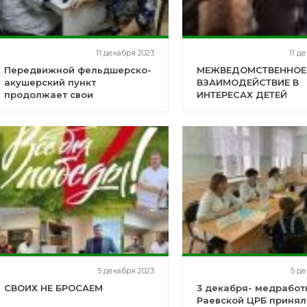
11 декабря 2023
11 д
Передвижной фельдшерско-
МЕЖВЕДОМСТВЕННОЕ
акушерский пункт
ВЗАИМОДЕЙСТВИЕ В
продолжает свои
ИНТЕРЕСАХ ДЕТЕЙ
профилактические выезды
по Альшеевскому району
5 декабря 2023
5 де
СВОИХ НЕ БРОСАЕМ
3 декабря- медработ
Раевской ЦРБ принял