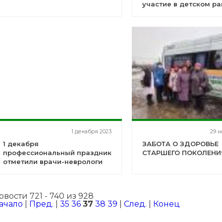
участие в детском р
мероприятии, посвя
Дню инвалидов
1 декабря 2023
29 н
1 декабря
ЗАБОТА О ЗДОРОВЬЕ
профессиональный праздник
СТАРШЕГО ПОКОЛЕНИ
отметили врачи-неврологи
овости 721 - 740 из 928
ачало
|
Пред.
|
35
36
37
38
39
|
След.
|
Конец