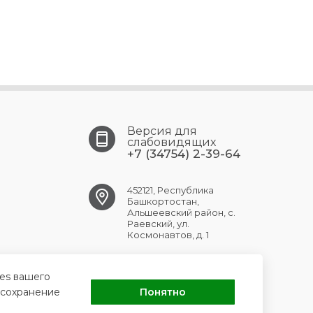
Версия для
слабовидящих
+7 (34754) 2-39-64
452121, Республика
Башкортостан,
Альшеевский район, с.
Раевский, ул.
Космонавтов, д. 1
RAEVSK.CRB@doctorrb.ru
ies вашего
 сохранение
Понятно