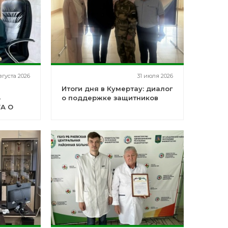
вгуста 2026
31 июля 2026
Итоги дня в Кумертау: диалог
В
о поддержке защитников
ТА О
И