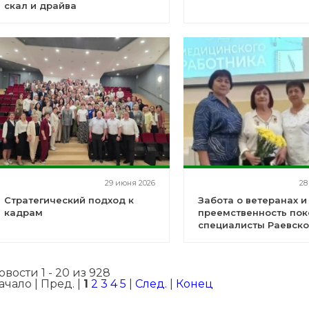
скал и драйва
29 июня 2026
28
Стратегический подход к
Забота о ветеранах и
кадрам
преемственность пок
специалисты Раевско
на празднике в Уфе
овости 1 - 20 из 928
ачало | Пред. |
1
2
3
4
5
|
След.
|
Конец