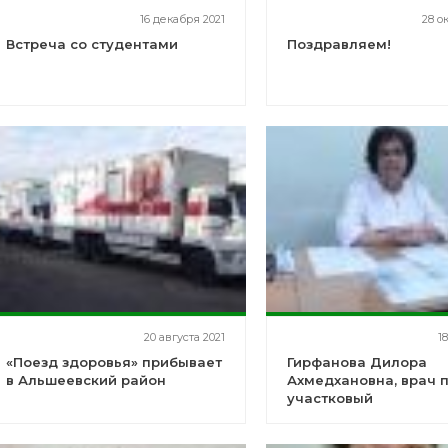
16 декабря 2021
28 о
Встреча со студентами
Поздравляем!
20 августа 2021
1
«Поезд здоровья» прибывает
Гирфанова Дилора
в Альшеевский район
Ахмедхановна, врач 
участковый