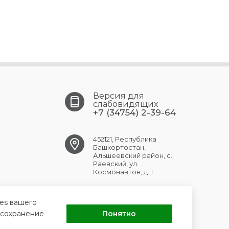
Версия для
слабовидящих
+7 (34754) 2-39-64
452121, Республика
Башкортостан,
Альшеевский район, с.
Раевский, ул.
Космонавтов, д. 1
RAEVSK.CRB@doctorrb.ru
ies вашего
 сохранение
Понятно