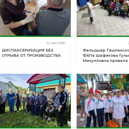
22 мая 2026
ДИСПАНСЕРИЗАЦИЯ БЕЗ
Фельдшер Ташлинск
ОТРЫВА ОТ ПРОИЗВОДСТВА
ФАПа Шафикова Гуль
Минулловна провела 
здоровья" с жителям
с.Ташлы