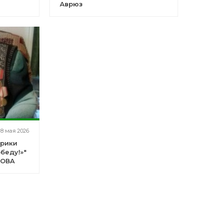
Аврюз
8 мая 2026
брики
беду!»"
КОВА
А