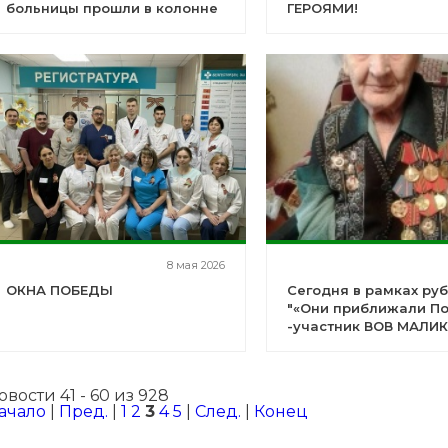
больницы прошли в колонне
ГЕРОЯМИ!
парада Победы
8 мая 2026
ОКНА ПОБЕДЫ
Сегодня в рамках ру
"«Они приближали По
-участник ВОВ МАЛИ
ЛЮДМИЛА СЕРГЕЕВН
овости 41 - 60 из 928
ачало
|
Пред.
|
1
2
3
4
5
|
След.
|
Конец