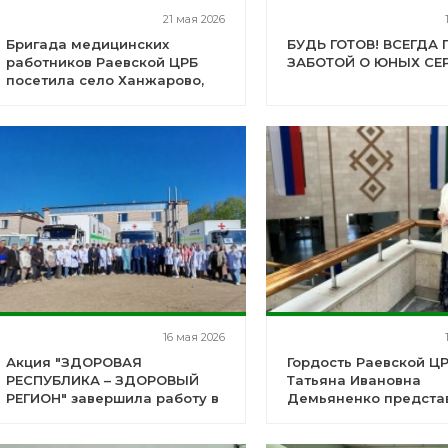
21 мая 2026
Бригада медицинских
БУДЬ ГОТОВ! ВСЕГДА 
работников Раевской ЦРБ
ЗАБОТОЙ О ЮНЫХ СЕ
посетила село Ханжарово,
деревни Бикчагул,
Андриановка, Ярабайкуль
16 мая 2026
Акция "ЗДОРОВАЯ
Гордость Раевской ЦР
РЕСПУБЛИКА – ЗДОРОВЫЙ
Татьяна Ивановна
РЕГИОН" завершила работу в
Демьяненко предста
Альшеевском районе!
Раевскую ЦРБ на
республиканском кон