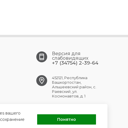
Версия для
слабовидящих
+7 (34754) 2-39-64
452121, Республика
Башкортостан,
Альшеевский район, с.
Раевский, ул.
Космонавтов, д. 1
RAEVSK.CRB@doctorrb.ru
ies вашего
 сохранение
Понятно